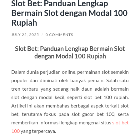
Slot Bet: Panduan Lengkap
Bermain Slot dengan Modal 100
Rupiah
JULY 25, 2025
/
0 COMMENTS
Slot Bet: Panduan Lengkap Bermain Slot
dengan Modal 100 Rupiah
Dalam dunia perjudian online, permainan slot semakin
populer dan diminati oleh banyak pemain. Salah satu
tren terbaru yang sedang naik daun adalah bermain
slot dengan modal kecil, seperti slot bet 100 rupiah.
Artikel ini akan membahas berbagai aspek terkait slot
bet, terutama fokus pada slot gacor bet 100, serta
memberikan informasi lengkap mengenai situs
slot bet
100
yang terpercaya.