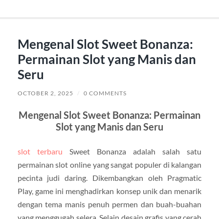
Mengenal Slot Sweet Bonanza:
Permainan Slot yang Manis dan
Seru
OCTOBER 2, 2025
/
0 COMMENTS
Mengenal Slot Sweet Bonanza: Permainan
Slot yang Manis dan Seru
slot terbaru
Sweet Bonanza adalah salah satu
permainan slot online yang sangat populer di kalangan
pecinta judi daring. Dikembangkan oleh Pragmatic
Play, game ini menghadirkan konsep unik dan menarik
dengan tema manis penuh permen dan buah-buahan
yang menggugah selera. Selain desain grafis yang cerah