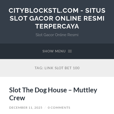
CITYBLOCKSTL.COM - SITUS
SLOT GACOR ONLINE RESMI
TERPERCAYA
Slot Gacor Online Resmi
SHOW MENU
TAG:
LINK SLOT BET 100
Slot The Dog House – Muttley
Crew
DECEMBER 11, 2025
/
0 COMMENTS