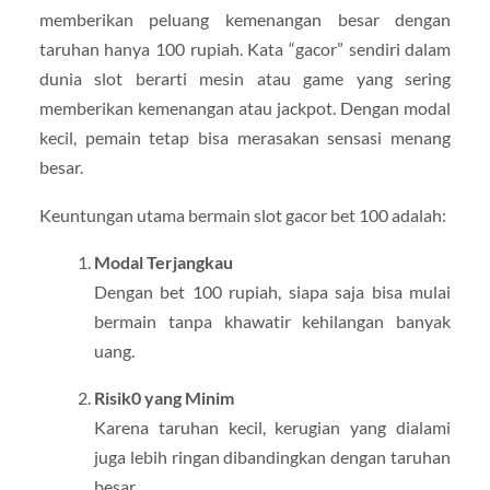
memberikan peluang kemenangan besar dengan
taruhan hanya 100 rupiah. Kata “gacor” sendiri dalam
dunia slot berarti mesin atau game yang sering
memberikan kemenangan atau jackpot. Dengan modal
kecil, pemain tetap bisa merasakan sensasi menang
besar.
Keuntungan utama bermain slot gacor bet 100 adalah:
Modal Terjangkau
Dengan bet 100 rupiah, siapa saja bisa mulai
bermain tanpa khawatir kehilangan banyak
uang.
Risik0 yang Minim
Karena taruhan kecil, kerugian yang dialami
juga lebih ringan dibandingkan dengan taruhan
besar.