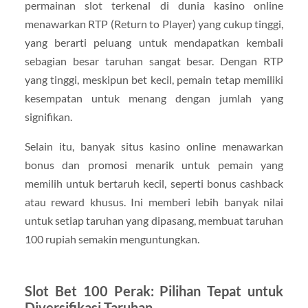
permainan slot terkenal di dunia kasino online
menawarkan RTP (Return to Player) yang cukup tinggi,
yang berarti peluang untuk mendapatkan kembali
sebagian besar taruhan sangat besar. Dengan RTP
yang tinggi, meskipun bet kecil, pemain tetap memiliki
kesempatan untuk menang dengan jumlah yang
signifikan.
Selain itu, banyak situs kasino online menawarkan
bonus dan promosi menarik untuk pemain yang
memilih untuk bertaruh kecil, seperti bonus cashback
atau reward khusus. Ini memberi lebih banyak nilai
untuk setiap taruhan yang dipasang, membuat taruhan
100 rupiah semakin menguntungkan.
Slot Bet 100 Perak: Pilihan Tepat untuk
Diversifikasi Taruhan