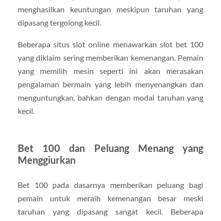
menghasilkan keuntungan meskipun taruhan yang
dipasang tergolong kecil.
Beberapa situs slot online menawarkan slot bet 100
yang diklaim sering memberikan kemenangan. Pemain
yang memilih mesin seperti ini akan merasakan
pengalaman bermain yang lebih menyenangkan dan
menguntungkan, bahkan dengan modal taruhan yang
kecil.
Bet 100 dan Peluang Menang yang
Menggiurkan
Bet 100 pada dasarnya memberikan peluang bagi
pemain untuk meraih kemenangan besar meski
taruhan yang dipasang sangat kecil. Beberapa