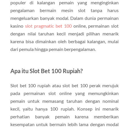
populer di kalangan pemain yang menginginkan
pengalaman bermain mesin slot tanpa harus
mengeluarkan banyak modal. Dalam dunia permainan
kasino
slot pragmatic bet 100
online, permainan slot
dengan nilai taruhan kecil menjadi pilihan menarik
karena bisa dimainkan oleh berbagai kalangan, mulai
dari pemula hingga pemain berpengalaman.
Apa itu Slot Bet 100 Rupiah?
Slot bet 100 rupiah atau slot bet 100 perak merujuk
pada permainan slot online yang memungkinkan
pemain untuk memasang taruhan dengan nominal
kecil, yaitu hanya 100 rupiah. Konsep ini menarik
perhatian banyak pemain karena memberikan
kesempatan untuk bermain lebih lama dengan modal