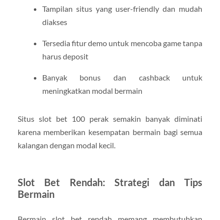
Tampilan situs yang user-friendly dan mudah
diakses
Tersedia fitur demo untuk mencoba game tanpa
harus deposit
Banyak bonus dan cashback untuk
meningkatkan modal bermain
Situs slot bet 100 perak semakin banyak diminati
karena memberikan kesempatan bermain bagi semua
kalangan dengan modal kecil.
Slot Bet Rendah: Strategi dan Tips
Bermain
Bermain slot bet rendah memang membutuhkan