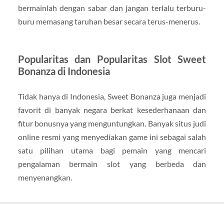
bermainlah dengan sabar dan jangan terlalu terburu-
buru memasang taruhan besar secara terus-menerus.
Popularitas dan Popularitas Slot Sweet
Bonanza di Indonesia
Tidak hanya di Indonesia, Sweet Bonanza juga menjadi
favorit di banyak negara berkat kesederhanaan dan
fitur bonusnya yang menguntungkan. Banyak situs judi
online resmi yang menyediakan game ini sebagai salah
satu pilihan utama bagi pemain yang mencari
pengalaman bermain slot yang berbeda dan
menyenangkan.