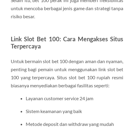
Selain itu, bet 100 perak ini juga memberi fleksibilitas
untuk mencoba berbagai jenis game dan strategi tanpa
risiko besar.
Link Slot Bet 100: Cara Mengakses Situs
Terpercaya
Untuk bermain slot bet 100 dengan aman dan nyaman,
penting bagi pemain untuk menggunakan link slot bet
100 yang terpercaya. Situs slot bet 100 rupiah resmi
biasanya menyediakan berbagai fasilitas seperti:
Layanan customer service 24 jam
Sistem keamanan yang baik
Metode deposit dan withdraw yang mudah