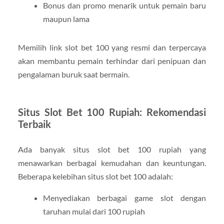
Bonus dan promo menarik untuk pemain baru
maupun lama
Memilih link slot bet 100 yang resmi dan terpercaya
akan membantu pemain terhindar dari penipuan dan
pengalaman buruk saat bermain.
Situs Slot Bet 100 Rupiah: Rekomendasi
Terbaik
Ada banyak situs slot bet 100 rupiah yang
menawarkan berbagai kemudahan dan keuntungan.
Beberapa kelebihan situs slot bet 100 adalah:
Menyediakan berbagai game slot dengan
taruhan mulai dari 100 rupiah