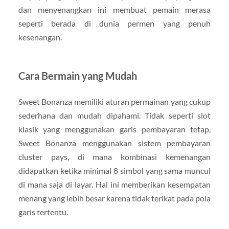
dan menyenangkan ini membuat pemain merasa
seperti berada di dunia permen yang penuh
kesenangan.
Cara Bermain yang Mudah
Sweet Bonanza memiliki aturan permainan yang cukup
sederhana dan mudah dipahami. Tidak seperti slot
klasik yang menggunakan garis pembayaran tetap,
Sweet Bonanza menggunakan sistem pembayaran
cluster pays, di mana kombinasi kemenangan
didapatkan ketika minimal 8 simbol yang sama muncul
di mana saja di layar. Hal ini memberikan kesempatan
menang yang lebih besar karena tidak terikat pada pola
garis tertentu.