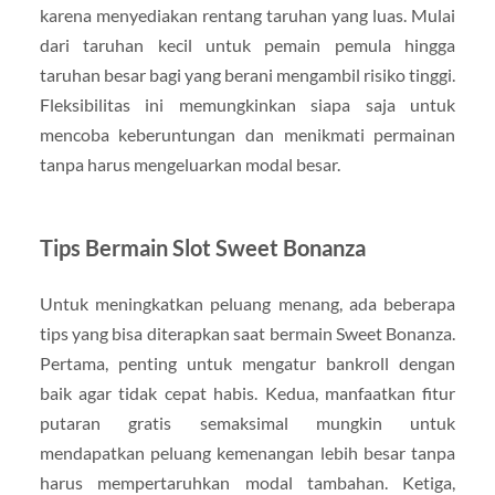
karena menyediakan rentang taruhan yang luas. Mulai
dari taruhan kecil untuk pemain pemula hingga
taruhan besar bagi yang berani mengambil risiko tinggi.
Fleksibilitas ini memungkinkan siapa saja untuk
mencoba keberuntungan dan menikmati permainan
tanpa harus mengeluarkan modal besar.
Tips Bermain Slot Sweet Bonanza
Untuk meningkatkan peluang menang, ada beberapa
tips yang bisa diterapkan saat bermain Sweet Bonanza.
Pertama, penting untuk mengatur bankroll dengan
baik agar tidak cepat habis. Kedua, manfaatkan fitur
putaran gratis semaksimal mungkin untuk
mendapatkan peluang kemenangan lebih besar tanpa
harus mempertaruhkan modal tambahan. Ketiga,