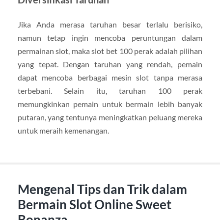
Jika Anda merasa taruhan besar terlalu berisiko,
namun tetap ingin mencoba peruntungan dalam
permainan slot, maka slot bet 100 perak adalah pilihan
yang tepat. Dengan taruhan yang rendah, pemain
dapat mencoba berbagai mesin slot tanpa merasa
terbebani. Selain itu, taruhan 100 perak
memungkinkan pemain untuk bermain lebih banyak
putaran, yang tentunya meningkatkan peluang mereka
untuk meraih kemenangan.
Mengenal Tips dan Trik dalam
Bermain Slot Online Sweet
Bonanza