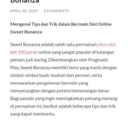
APRIL 30, 2025
/
0 COMMENTS
Mengenal Tips dan Trik dalam Bermain Slot Online
Sweet Bonanza
Sweet Bonanza adalah salah satu permainan
situs slot
bet 100 perak
online yang sangat populer di kalangan
pemain judi daring. Dikembangkan oleh Pragmatic
Play, Sweet Bonanza memiliki tema yang manis dengan
simbol-simbol buah-buahan dan permen, serta
menawarkan pengalaman bermain yang
menyenangkan dengan potensi kemenangan besar.
Bagi pemain yang ingin meningkatkan peluang menang
di permainan ini, berikut adalah beberapa tips dan trik
yang dapat membantu.