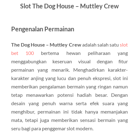
Slot
The Dog House – Muttley Crew
Pengenalan Permainan
The Dog House – Muttley Crew
adalah salah satu
slot
bet 100
bertema hewan peliharaan yang
menggabungkan keseruan visual dengan fitur
permainan yang menarik. Menghadirkan karakter-
karakter anjing yang lucu dan penuh ekspresi, slot ini
memberikan pengalaman bermain yang ringan namun
tetap menawarkan potensi hadiah besar. Dengan
desain yang penuh warna serta efek suara yang
menghibur, permainan ini tidak hanya memanjakan
mata, tetapi juga memberikan sensasi bermain yang
seru bagi para penggemar slot modern.