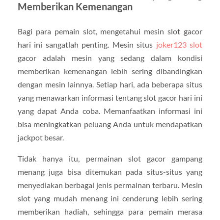
Memberikan Kemenangan
Bagi para pemain slot, mengetahui mesin slot gacor
hari ini sangatlah penting. Mesin situs
joker123 slot
gacor adalah mesin yang sedang dalam kondisi
memberikan kemenangan lebih sering dibandingkan
dengan mesin lainnya. Setiap hari, ada beberapa situs
yang menawarkan informasi tentang slot gacor hari ini
yang dapat Anda coba. Memanfaatkan informasi ini
bisa meningkatkan peluang Anda untuk mendapatkan
jackpot besar.
Tidak hanya itu, permainan slot gacor gampang
menang juga bisa ditemukan pada situs-situs yang
menyediakan berbagai jenis permainan terbaru. Mesin
slot yang mudah menang ini cenderung lebih sering
memberikan hadiah, sehingga para pemain merasa