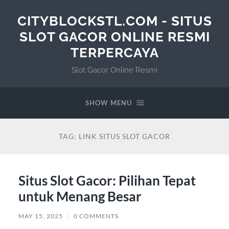
CITYBLOCKSTL.COM - SITUS
SLOT GACOR ONLINE RESMI
TERPERCAYA
Slot Gacor Online Resmi
SHOW MENU
TAG:
LINK SITUS SLOT GACOR
Situs Slot Gacor: Pilihan Tepat
untuk Menang Besar
MAY 15, 2025
/
0 COMMENTS