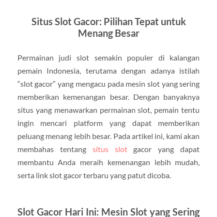
Situs Slot Gacor: Pilihan Tepat untuk
Menang Besar
Permainan judi slot semakin populer di kalangan
pemain Indonesia, terutama dengan adanya istilah
“slot gacor” yang mengacu pada mesin slot yang sering
memberikan kemenangan besar. Dengan banyaknya
situs yang menawarkan permainan slot, pemain tentu
ingin mencari platform yang dapat memberikan
peluang menang lebih besar. Pada artikel ini, kami akan
membahas tentang
situs slot
gacor yang dapat
membantu Anda meraih kemenangan lebih mudah,
serta link slot gacor terbaru yang patut dicoba.
Slot Gacor Hari Ini: Mesin Slot yang Sering