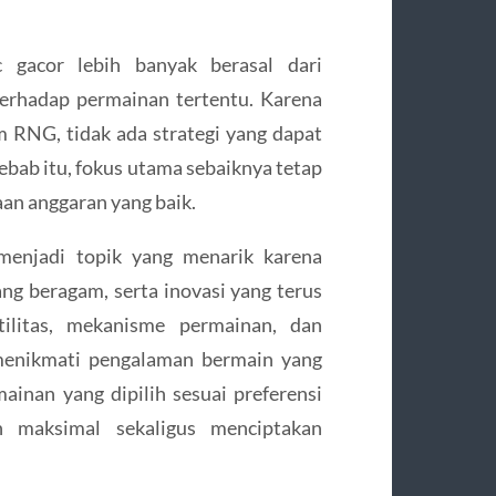
c gacor lebih banyak berasal dari
erhadap permainan tertentu. Karena
m RNG, tidak ada strategi yang dapat
bab itu, fokus utama sebaiknya tetap
an anggaran yang baik.
 menjadi topik yang menarik karena
yang beragam, serta inovasi yang terus
litas, mekanisme permainan, dan
menikmati pengalaman bermain yang
mainan yang dipilih sesuai preferensi
h maksimal sekaligus menciptakan
.