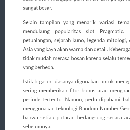
sangat besar.
Selain tampilan yang menarik, variasi tem
mendukung popularitas slot Pragmatic
petualangan, sejarah kuno, legenda mitologi,
Asia yang kaya akan warna dan detail. Keber
tidak mudah merasa bosan karena selalu terse
yang berbeda.
Istilah gacor biasanya digunakan untuk men
sering memberikan fitur bonus atau mengha
periode tertentu. Namun, perlu dipahami b
menggunakan teknologi Random Number Gener
bahwa setiap putaran berlangsung secara aca
sebelumnya.