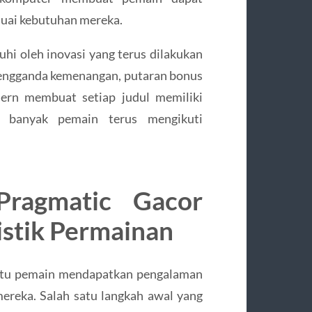
suai kebutuhan mereka.
uhi oleh inovasi yang terus dilakukan
 pengganda kemenangan, putaran bonus
dern membuat setiap judul memiliki
t banyak pemain terus mengikuti
Pragmatic Gacor
istik Permainan
ntu pemain mendapatkan pengalaman
mereka. Salah satu langkah awal yang