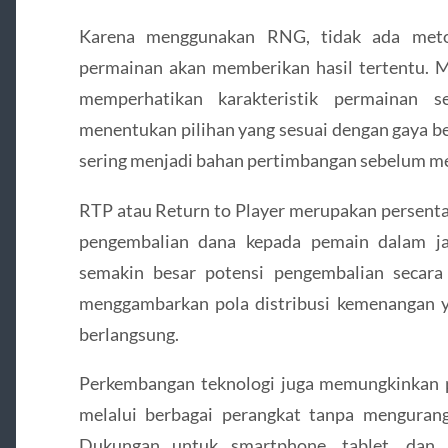
Karena menggunakan RNG, tidak ada meto
permainan akan memberikan hasil tertentu. M
memperhatikan karakteristik permainan s
menentukan pilihan yang sesuai dengan gaya b
sering menjadi bahan pertimbangan sebelum m
RTP atau Return to Player merupakan persenta
pengembalian dana kepada pemain dalam ja
semakin besar potensi pengembalian secara st
menggambarkan pola distribusi kemenangan y
berlangsung.
Perkembangan teknologi juga memungkinkan 
melalui berbagai perangkat tanpa mengurang
Dukungan untuk smartphone, tablet, dan