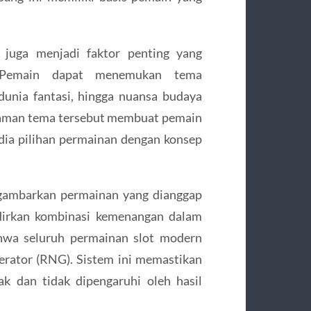
a juga menjadi faktor penting yang
. Pemain dapat menemukan tema
 dunia fantasi, hingga nuansa budaya
agaman tema tersebut membuat pemain
dia pilihan permainan dengan konsep
ggambarkan permainan yang dianggap
dirkan kombinasi kemenangan dalam
ahwa seluruh permainan slot modern
ator (RNG). Sistem ini memastikan
k dan tidak dipengaruhi oleh hasil