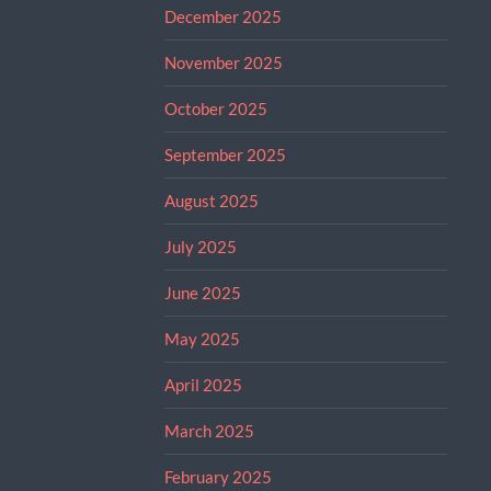
December 2025
November 2025
October 2025
September 2025
August 2025
July 2025
June 2025
May 2025
April 2025
March 2025
February 2025