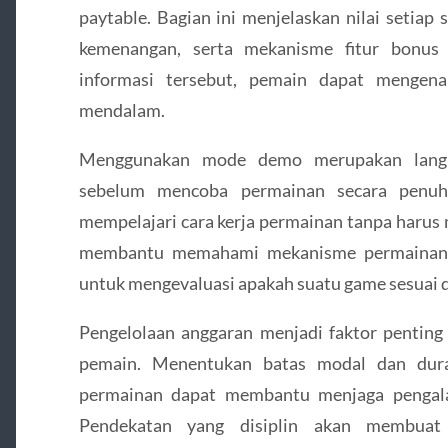
paytable. Bagian ini menjelaskan nilai setiap
kemenangan, serta mekanisme fitur bonus
informasi tersebut, pemain dapat mengena
mendalam.
Menggunakan mode demo merupakan langka
sebelum mencoba permainan secara penuh
mempelajari cara kerja permainan tanpa harus
membantu memahami mekanisme permainan,
untuk mengevaluasi apakah suatu game sesuai d
Pengelolaan anggaran menjadi faktor penting 
pemain. Menentukan batas modal dan dura
permainan dapat membantu menjaga pengala
Pendekatan yang disiplin akan membuat 