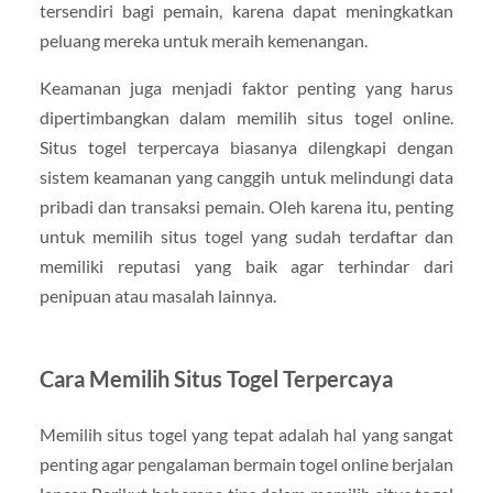
tersendiri bagi pemain, karena dapat meningkatkan
peluang mereka untuk meraih kemenangan.
Keamanan juga menjadi faktor penting yang harus
dipertimbangkan dalam memilih situs togel online.
Situs togel terpercaya biasanya dilengkapi dengan
sistem keamanan yang canggih untuk melindungi data
pribadi dan transaksi pemain. Oleh karena itu, penting
untuk memilih situs togel yang sudah terdaftar dan
memiliki reputasi yang baik agar terhindar dari
penipuan atau masalah lainnya.
Cara Memilih Situs Togel Terpercaya
Memilih situs togel yang tepat adalah hal yang sangat
penting agar pengalaman bermain togel online berjalan