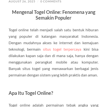
AUGUST 26, 2025
/
0 COMMENTS
Mengenal Togel Online: Fenomena yang
Semakin Populer
Togel online telah menjadi salah satu bentuk hiburan
yang populer di kalangan masyarakat Indonesia.
Dengan mudahnya akses ke internet dan kemajuan
teknologi, bermain
situs togel terpercaya
kini bisa
dilakukan kapan saja dan di mana saja, hanya dengan
menggunakan perangkat mobile atau komputer.
Banyak situs togel yang menawarkan berbagai jenis
permainan dengan sistem yang lebih praktis dan aman.
Apa Itu Togel Online?
Togel online adalah permainan tebak angka yang