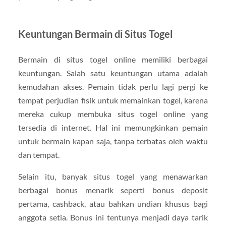
Keuntungan Bermain di Situs Togel
Bermain di situs togel online memiliki berbagai
keuntungan. Salah satu keuntungan utama adalah
kemudahan akses. Pemain tidak perlu lagi pergi ke
tempat perjudian fisik untuk memainkan togel, karena
mereka cukup membuka situs togel online yang
tersedia di internet. Hal ini memungkinkan pemain
untuk bermain kapan saja, tanpa terbatas oleh waktu
dan tempat.
Selain itu, banyak situs togel yang menawarkan
berbagai bonus menarik seperti bonus deposit
pertama, cashback, atau bahkan undian khusus bagi
anggota setia. Bonus ini tentunya menjadi daya tarik