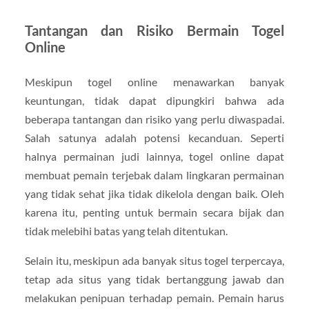
Tantangan dan Risiko Bermain Togel
Online
Meskipun togel online menawarkan banyak
keuntungan, tidak dapat dipungkiri bahwa ada
beberapa tantangan dan risiko yang perlu diwaspadai.
Salah satunya adalah potensi kecanduan. Seperti
halnya permainan judi lainnya, togel online dapat
membuat pemain terjebak dalam lingkaran permainan
yang tidak sehat jika tidak dikelola dengan baik. Oleh
karena itu, penting untuk bermain secara bijak dan
tidak melebihi batas yang telah ditentukan.
Selain itu, meskipun ada banyak situs togel terpercaya,
tetap ada situs yang tidak bertanggung jawab dan
melakukan penipuan terhadap pemain. Pemain harus