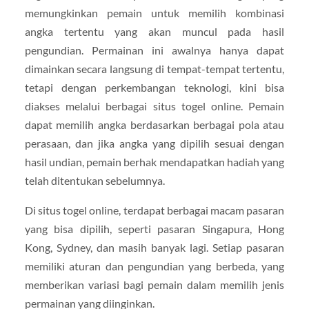
memungkinkan pemain untuk memilih kombinasi
angka tertentu yang akan muncul pada hasil
pengundian. Permainan ini awalnya hanya dapat
dimainkan secara langsung di tempat-tempat tertentu,
tetapi dengan perkembangan teknologi, kini bisa
diakses melalui berbagai situs togel online. Pemain
dapat memilih angka berdasarkan berbagai pola atau
perasaan, dan jika angka yang dipilih sesuai dengan
hasil undian, pemain berhak mendapatkan hadiah yang
telah ditentukan sebelumnya.
Di situs togel online, terdapat berbagai macam pasaran
yang bisa dipilih, seperti pasaran Singapura, Hong
Kong, Sydney, dan masih banyak lagi. Setiap pasaran
memiliki aturan dan pengundian yang berbeda, yang
memberikan variasi bagi pemain dalam memilih jenis
permainan yang diinginkan.