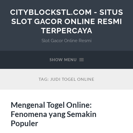
CITYBLOCKSTL.COM - SITUS
SLOT GACOR ONLINE RESMI
TERPERCAYA
Slot Gacor Online Resmi
SHOW MENU
TAG:
JUDI TOGEL ONLINE
Mengenal Togel Online:
Fenomena yang Semakin
Populer