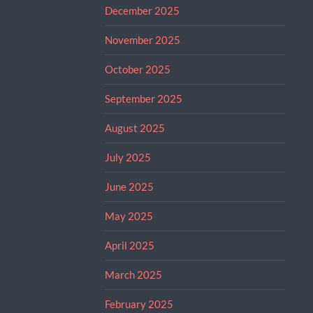
December 2025
November 2025
October 2025
September 2025
August 2025
July 2025
June 2025
May 2025
April 2025
March 2025
February 2025