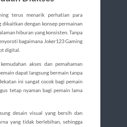
ing terus menarik perhatian para
g dikaitkan dengan konsep permainan
laman hiburan yang konsisten. Tanpa
menyoroti bagaimana Joker123 Gaming
t digital.
a kemudahan akses dan pemahaman
pemain dapat langsung bermain tanpa
dekatan ini sangat cocok bagi pemain
ligus tetap nyaman bagi pemain lama
sung desain visual yang bersih dan
arna yang tidak berlebihan, sehingga