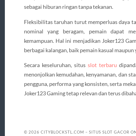
sebagai hiburan ringan tanpa tekanan.
Fleksibilitas taruhan turut memperluas daya t
nominal yang beragam, pemain dapat men
kemampuan. Hal ini menjadikan Joker123 Gamin
berbagai kalangan, baik pemain kasual maupun 
Secara keseluruhan, situs
slot terbaru
dipanda
menonjolkan kemudahan, kenyamanan, dan stab
pengguna, performa yang konsisten, serta mek
Joker123 Gaming tetap relevan dan terus dibahas
© 2026
CITYBLOCKSTL.COM – SITUS SLOT GACOR O