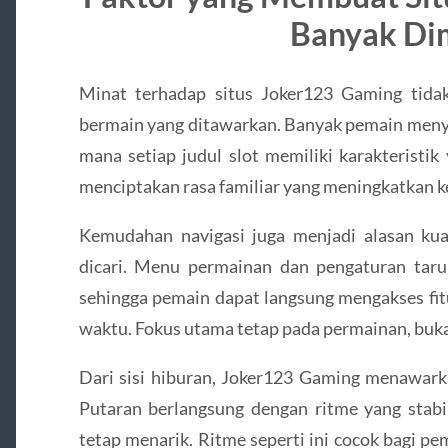
Banyak Di
Minat terhadap situs Joker123 Gaming tidak
bermain yang ditawarkan. Banyak pemain menyu
mana setiap judul slot memiliki karakteristik
menciptakan rasa familiar yang meningkatkan 
Kemudahan navigasi juga menjadi alasan ku
dicari. Menu permainan dan pengaturan tar
sehingga pemain dapat langsung mengakses fi
waktu. Fokus utama tetap pada permainan, buka
Dari sisi hiburan, Joker123 Gaming menawar
Putaran berlangsung dengan ritme yang stabi
tetap menarik. Ritme seperti ini cocok bagi pe