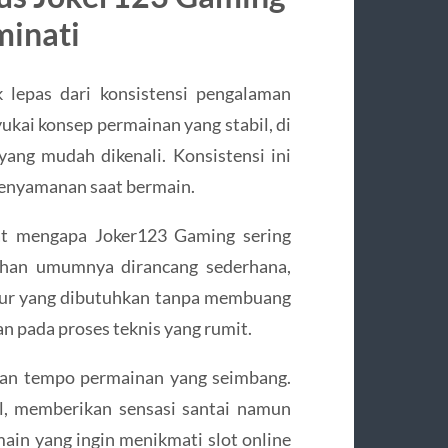
minati
 lepas dari konsistensi pengalaman
kai konsep permainan yang stabil, di
 yang mudah dikenali. Konsistensi ini
kenyamanan saat bermain.
at mengapa Joker123 Gaming sering
uhan umumnya dirancang sederhana,
tur yang dibutuhkan tanpa membuang
n pada proses teknis yang rumit.
kan tempo permainan yang seimbang.
l, memberikan sensasi santai namun
main yang ingin menikmati slot online