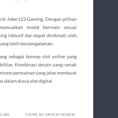
arik Joker123 Gaming. Dengan pilihan
yesuaikan modal bermain sesuai
g inklusif dan dapat dinikmati oleh
yang lebih berpengalaman.
ng sebagai konsep slot online yang
ilitas. Kombinasi desain yang ramah
anisme permainan yang jelas membuat
 dalam dunia slot digital.
NLINE
THEME BY
ANDERS NORÉN