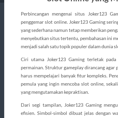
Perbincangan mengenai situs Joker123 Gam
penggemar slot online. Joker123 Gaming serin
yang sederhana namun tetap memberikan penga
menyebutkan situs tertentu, pembahasan ini 
menjadi salah satu topik populer dalam dunia slo
Ciri utama Joker123 Gaming terletak pad
permainan. Struktur gameplay dirancang agar 
harus mempelajari banyak fitur kompleks. Pen
pemula yang ingin mencoba slot online, seka
yang mengutamakan kepraktisan.
Dari segi tampilan, Joker123 Gaming mengu
efisien. Simbol-simbol dibuat jelas dengan w