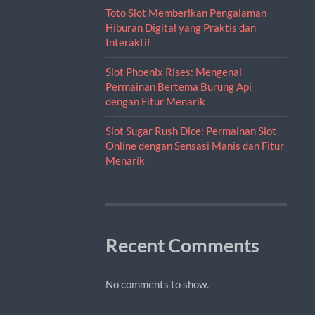
Toto Slot Memberikan Pengalaman
Hiburan Digital yang Praktis dan
Interaktif
Slot Phoenix Rises: Mengenal
Permainan Bertema Burung Api
dengan Fitur Menarik
Slot Sugar Rush Dice: Permainan Slot
Online dengan Sensasi Manis dan Fitur
Menarik
Recent Comments
No comments to show.