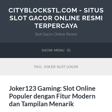
CITYBLOCKSTL.COM - SITUS
SLOT GACOR ONLINE RESMI
TERPERCAYA
Slot Gacor Online Resmi
SHOW MENU
TAG:
JOKER SLOT LOGIN
Joker123 Gaming: Slot Online
Populer dengan Fitur Modern
dan Tampilan Menarik