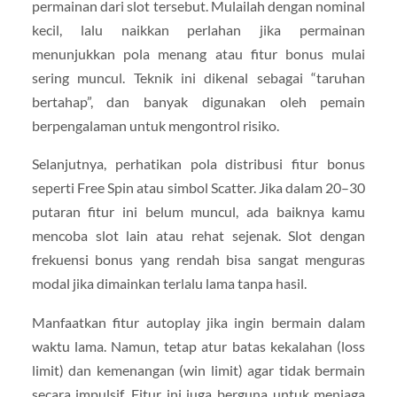
permainan dari slot tersebut. Mulailah dengan nominal
kecil, lalu naikkan perlahan jika permainan
menunjukkan pola menang atau fitur bonus mulai
sering muncul. Teknik ini dikenal sebagai “taruhan
bertahap”, dan banyak digunakan oleh pemain
berpengalaman untuk mengontrol risiko.
Selanjutnya, perhatikan pola distribusi fitur bonus
seperti Free Spin atau simbol Scatter. Jika dalam 20–30
putaran fitur ini belum muncul, ada baiknya kamu
mencoba slot lain atau rehat sejenak. Slot dengan
frekuensi bonus yang rendah bisa sangat menguras
modal jika dimainkan terlalu lama tanpa hasil.
Manfaatkan fitur autoplay jika ingin bermain dalam
waktu lama. Namun, tetap atur batas kekalahan (loss
limit) dan kemenangan (win limit) agar tidak bermain
secara impulsif. Fitur ini juga berguna untuk menjaga