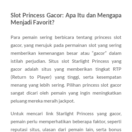
Slot Princess Gacor: Apa Itu dan Mengapa
Menjadi Favorit?
Para pemain sering berbicara tentang princess slot
gacor, yang merujuk pada permainan slot yang sering
memberikan kemenangan besar atau “gacor” dalam
istilah perjudian. Situs slot Starlight Princess yang
gacor adalah situs yang memberikan tingkat RTP
(Return to Player) yang tinggi, serta kesempatan
menang yang lebih sering. Pilihan princess slot gacor
sangat dicari oleh pemain yang ingin meningkatkan
peluang mereka meraih jackpot.
Untuk mencari link Starlight Princess yang gacor,
pemain perlu memperhatikan beberapa faktor, seperti
reputasi situs, ulasan dari pemain lain, serta bonus