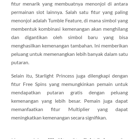
fitur menarik yang membuatnya menonjol di antara
permainan slot lainnya. Salah satu fitur yang paling
menonjol adalah Tumble Feature, di mana simbol yang
membentuk kombinasi kemenangan akan menghilang
dan digantikan oleh simbol baru yang bisa
menghasilkan kemenangan tambahan. Ini memberikan
peluang untuk memenangkan lebih banyak dalam satu
putaran.
Selain itu, Starlight Princess juga dilengkapi dengan
fitur Free Spins yang memungkinkan pemain untuk
mendapatkan putaran gratis dengan peluang
kemenangan yang lebih besar. Pemain juga dapat
memanfaatkan fitur Multiplier yang dapat
meningkatkan kemenangan secara signifikan.