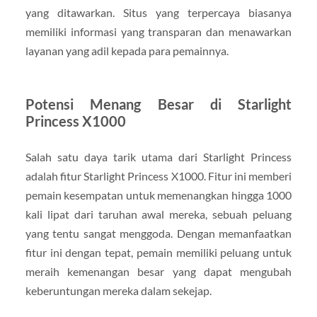
yang ditawarkan. Situs yang terpercaya biasanya
memiliki informasi yang transparan dan menawarkan
layanan yang adil kepada para pemainnya.
Potensi Menang Besar di Starlight
Princess X1000
Salah satu daya tarik utama dari Starlight Princess
adalah fitur Starlight Princess X1000. Fitur ini memberi
pemain kesempatan untuk memenangkan hingga 1000
kali lipat dari taruhan awal mereka, sebuah peluang
yang tentu sangat menggoda. Dengan memanfaatkan
fitur ini dengan tepat, pemain memiliki peluang untuk
meraih kemenangan besar yang dapat mengubah
keberuntungan mereka dalam sekejap.