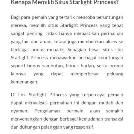
Kenapa Memilih Situs Starlight Princess?
Bagi para pemain yang tertarik mencoba peruntungan
mereka, memilih situs Starlight Princess yang tepat
sangat penting. Tidak hanya memastikan permainan
yang fair dan aman, tetapi juga memberikan akses ke
berbagai bonus menarik. Sebagian besar situs slot
Starlight Princess menawarkan berbagai keuntungan
seperti bonus sambutan, bonus harian, serta promo
lainnya yang dapat memperbesar peluang
kemenangan.
Di link Starlight Princess yang terpercaya, pemain
dapat mengakses permainan ini dengan mudah dan
nyaman. Pengalaman bermain akan semakin
menyenangkan dengan berbagai kemudahan transaksi
dan dukungan pelanggan yang responsif.