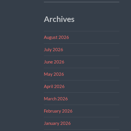
Archives
August 2026
July 2026
June 2026
May 2026
April 2026
March 2026
February 2026
January 2026