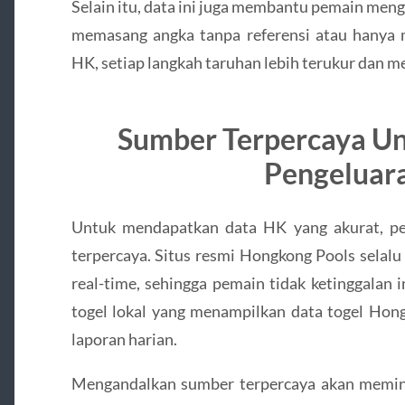
Selain itu, data ini juga membantu pemain men
memasang angka tanpa referensi atau hanya
HK, setiap langkah taruhan lebih terukur dan me
Sumber Terpercaya U
Pengeluar
Untuk mendapatkan data HK yang akurat, pe
terpercaya. Situs resmi Hongkong Pools selal
real-time, sehingga pemain tidak ketinggalan 
togel lokal yang menampilkan data togel Hong
laporan harian.
Mengandalkan sumber terpercaya akan memini