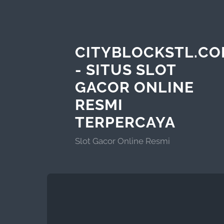
CITYBLOCKSTL.C
- SITUS SLOT
GACOR ONLINE
RESMI
TERPERCAYA
Slot Gacor Online Resmi