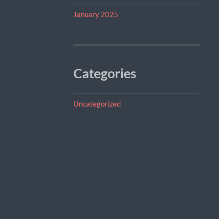
January 2025
Categories
Uncategorized