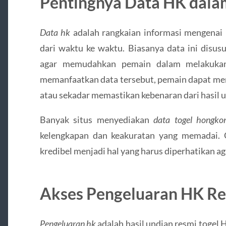
Pentingnya Data HK dala
Data hk
adalah rangkaian informasi mengenai 
dari waktu ke waktu. Biasanya data ini disus
agar memudahkan pemain dalam melakukan
memanfaatkan data tersebut, pemain dapat men
atau sekadar memastikan kebenaran dari hasil 
Banyak situs menyediakan
data togel hongko
kelengkapan dan keakuratan yang memadai. O
kredibel menjadi hal yang harus diperhatikan aga
Akses Pengeluaran HK R
Pengeluaran hk
adalah hasil undian resmi togel