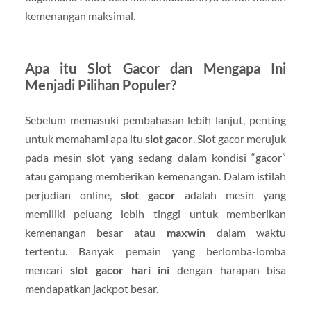
kemenangan maksimal.
Apa itu Slot Gacor dan Mengapa Ini
Menjadi Pilihan Populer?
Sebelum memasuki pembahasan lebih lanjut, penting
untuk memahami apa itu
slot gacor
. Slot gacor merujuk
pada mesin slot yang sedang dalam kondisi “gacor”
atau gampang memberikan kemenangan. Dalam istilah
perjudian online,
slot gacor
adalah mesin yang
memiliki peluang lebih tinggi untuk memberikan
kemenangan besar atau
maxwin
dalam waktu
tertentu. Banyak pemain yang berlomba-lomba
mencari
slot gacor hari ini
dengan harapan bisa
mendapatkan jackpot besar.