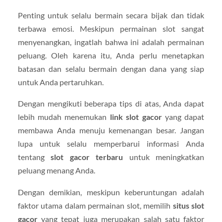
Penting untuk selalu bermain secara bijak dan tidak
terbawa emosi. Meskipun permainan slot sangat
menyenangkan, ingatlah bahwa ini adalah permainan
peluang. Oleh karena itu, Anda perlu menetapkan
batasan dan selalu bermain dengan dana yang siap
untuk Anda pertaruhkan.
Dengan mengikuti beberapa tips di atas, Anda dapat
lebih mudah menemukan
link slot gacor
yang dapat
membawa Anda menuju kemenangan besar. Jangan
lupa untuk selalu memperbarui informasi Anda
tentang
slot gacor terbaru
untuk meningkatkan
peluang menang Anda.
Dengan demikian, meskipun keberuntungan adalah
faktor utama dalam permainan slot, memilih
situs slot
gacor
yang tepat juga merupakan salah satu faktor